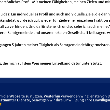
persönliches Profil. Mit meinen Fähigkeiten, meinen Zielen und mi
 das: Ein individuelles Profil und auch individuelle Ziele, die d
kandidat würde ich ggf. wieder für Ziele einer einzelnen Fraktion 
ll zu verbinden. Und dafür stehe ich und so sehe ich auch meine
serer Samtgemeinde und unserer lokalen Gesellschaft beitragen, w
gangen 5 Jahren meiner Tätigkeit als Samtgemeindebürgermeister
 die mich auf dem Weg meiner Einzelkandidatur unterstützt.
m die Webseite zu nutzen. Weiterhin verwenden wir Dienste von D
immter Dienste, benötigen wir Ihre Einwilligung. Ihre Einwilligu
g
.