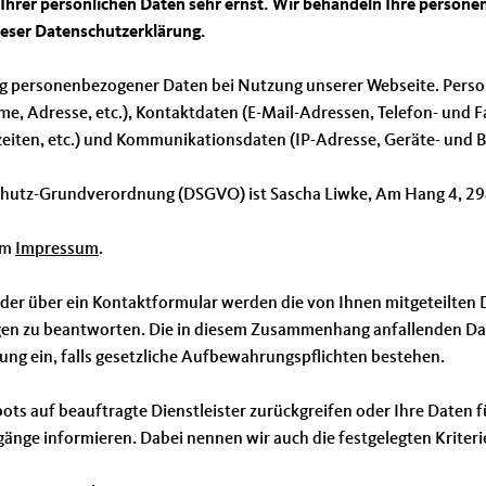
z Ihrer persönlichen Daten sehr ernst. Wir behandeln Ihre perso
ieser Datenschutzerklärung.
ng personenbezogener Daten bei Nutzung unserer Webseite. Person
me, Adresse, etc.), Kontaktdaten (E-Mail-Adressen, Telefon- und Fa
zeiten, etc.) und Kommunikationsdaten (IP-Adresse, Geräte- und B
nschutz-Grundverordnung (DSGVO) ist Sascha Liwke, Am Hang 4, 29
em
Impressum
.
oder über ein Kontaktformular werden die von Ihnen mitgeteilten D
gen zu beantworten. Die in diesem Zusammenhang anfallenden Dat
tung ein, falls gesetzliche Aufbewahrungspflichten bestehen.
ebots auf beauftragte Dienstleister zurückgreifen oder Ihre Date
gänge informieren. Dabei nennen wir auch die festgelegten Kriter